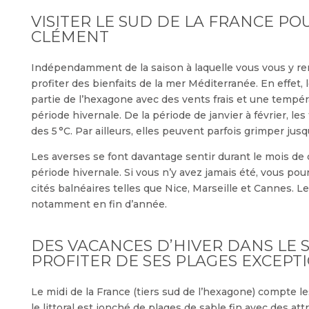
VISITER LE SUD DE LA FRANCE PO
CLÉMENT
Indépendamment de la saison à laquelle vous vous y ren
profiter des bienfaits de la mer Méditerranée. En effet,
partie de l’hexagone avec des vents frais et une tempér
période hivernale. De la période de janvier à février, 
des 5 °C. Par ailleurs, elles peuvent parfois grimper jusq
Les averses se font davantage sentir durant le mois de 
période hivernale. Si vous n’y avez jamais été, vous pou
cités balnéaires telles que Nice, Marseille et Cannes. 
notamment en fin d’année.
DES VACANCES D’HIVER DANS LE 
PROFITER DE SES PLAGES EXCEPT
Le midi de la France (tiers sud de l’hexagone) compte le
le littoral est jonché de plages de sable fin avec des a