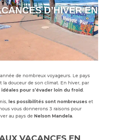
ACANCES D’HIVER EN
e année de nombreux voyageurs. Le pays
t la douceur de son climat. En hiver, par
idéales pour s’évader loin du froid
.
mis,
les possibilités sont nombreuses
et
t, nous vous donnerons 3 raisons pour
iver au pays de
Nelson Mandela
.
 AUX VACANCES EN