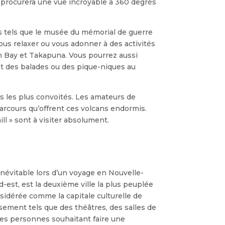
s procurera une vue incroyable à 360 degrés
tes tels que le musée du mémorial de guerre
ous relaxer ou vous adonner à des activités
n Bay et Takapuna. Vous pourrez aussi
ant des balades ou des pique-niques au
uts les plus convoités. Les amateurs de
parcours qu’offrent ces volcans endormis.
l » sont à visiter absolument.
inévitable lors d’un voyage en Nouvelle-
rd-est, est la deuxième ville la plus peuplée
idérée comme la capitale culturelle de
ssement tels que des théâtres, des salles de
les personnes souhaitant faire une