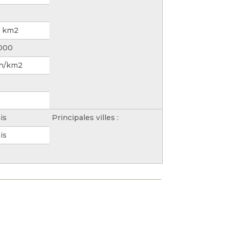
0 km2
 000
 h/km2
is
Principales villes :
is