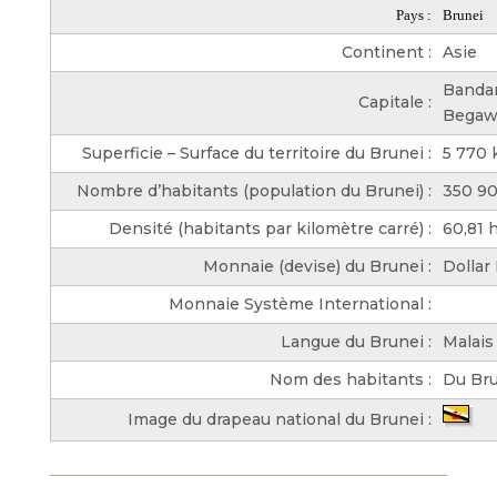
Pays :
Brunei
Continent :
Asie
Bandar
Capitale :
Begaw
Superficie – Surface du territoire du Brunei :
5 770
Nombre d’habitants (population du Brunei) :
350 9
Densité (habitants par kilomètre carré) :
60,81 
Monnaie (devise) du Brunei :
Dollar
Monnaie Système International :
Langue du Brunei :
Malais
Nom des habitants :
Du Br
Image du drapeau national du Brunei :