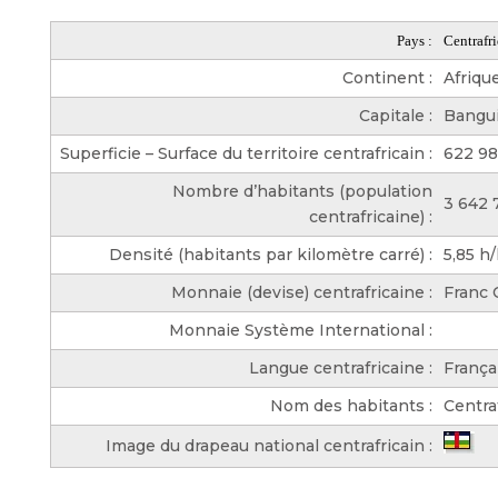
Pays :
Centrafr
Continent :
Afriqu
Capitale :
Bangu
Superficie – Surface du territoire centrafricain :
622 9
Nombre d’habitants (population
3 642 
centrafricaine) :
Densité (habitants par kilomètre carré) :
5,85 h
Monnaie (devise) centrafricaine :
Franc 
Monnaie Système International :
Langue centrafricaine :
França
Nom des habitants :
Centra
Image du drapeau national centrafricain :