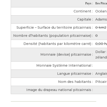
Pays :
Iles Pitc
Continent :
Océan
Capitale :
Adams
Superficie – Surface du territoire pitcairnais :
0 km2
Nombre d’habitants (population pitcairnaise) :
0
Densité (habitants par kilomètre carré) :
0,00 
Dollar
Monnaie (devise) pitcairnaise :
zéland
Monnaie Système International :
Langue pitcairnaise :
Anglai
Nom des habitants :
Pitcair
Image du drapeau national pitcairnais :