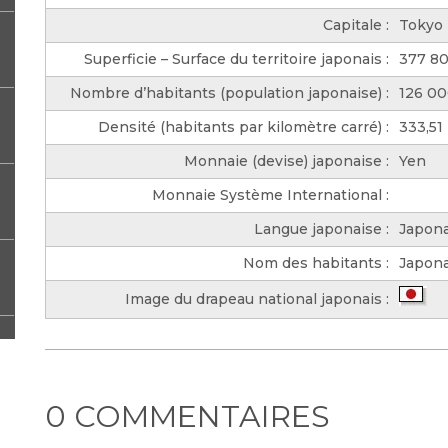
Capitale :
Tokyo
Superficie – Surface du territoire japonais :
377 8
Nombre d’habitants (population japonaise) :
126 0
Densité (habitants par kilomètre carré) :
333,51
Monnaie (devise) japonaise :
Yen
Monnaie Système International :
Langue japonaise :
Japona
Nom des habitants :
Japona
Image du drapeau national japonais :
0 COMMENTAIRES