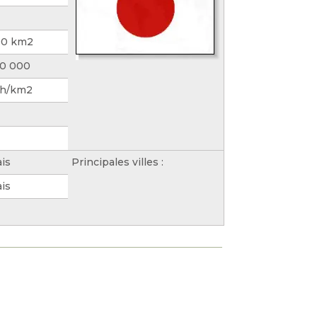
00 km2
00 000
 h/km2
is
Principales villes :
is