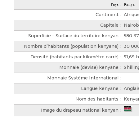
Pays :
Kenya
Continent :
Afriqu
Capitale :
Nairob
Superficie – Surface du territoire kenyan :
580 3
Nombre d’habitants (population kenyane) :
30 00
Densité (habitants par kilomètre carré) :
51,69 
Monnaie (devise) kenyane :
Shilli
Monnaie Système International :
Langue kenyane :
Anglai
Nom des habitants :
Kenya
Image du drapeau national kenyan :