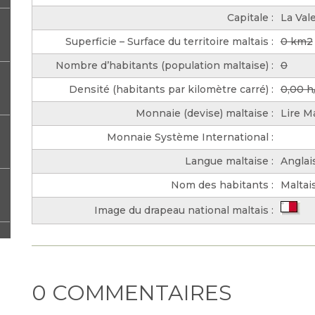
Capitale :
La Val
Superficie – Surface du territoire maltais :
0 km2
Nombre d’habitants (population maltaise) :
0
Densité (habitants par kilomètre carré) :
0,00 
Monnaie (devise) maltaise :
Lire M
Monnaie Système International :
Langue maltaise :
Anglai
Nom des habitants :
Maltai
Image du drapeau national maltais :
0 COMMENTAIRES