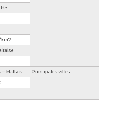
ette
h/km2
altaise
s – Maltais
Principales villes :
s