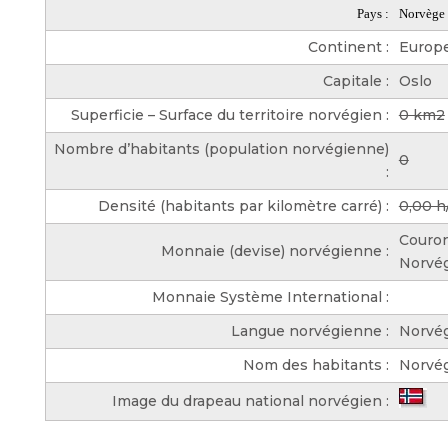
Pays :
Norvège
Continent :
Europ
Capitale :
Oslo
Superficie – Surface du territoire norvégien :
0 km2
Nombre d’habitants (population norvégienne)
0
:
Densité (habitants par kilomètre carré) :
0,00 
Couro
Monnaie (devise) norvégienne :
Norvé
Monnaie Système International :
Langue norvégienne :
Norvé
Nom des habitants :
Norvé
Image du drapeau national norvégien :