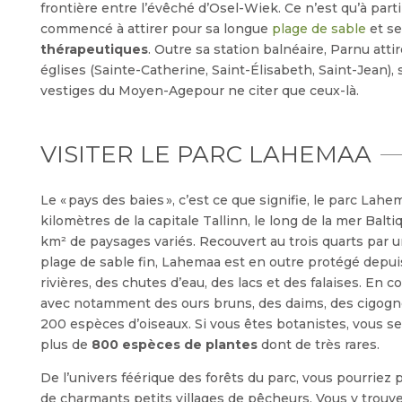
frontière entre l’évêché d’Osel-Wiek. Ce n’est qu’à partir
commencé à attirer pour sa longue
plage de sable
et s
thérapeutiques
. Outre sa station balnéaire, Parnu atti
églises (Sainte-Catherine, Saint-Élisabeth, Saint-Jean), s
vestiges du Moyen-Agepour ne citer que ceux-là.
VISITER LE PARC LAHEMAA
Le « pays des baies », c’est ce que signifie, le parc Lah
kilomètres de la capitale Tallinn, le long de la mer Balti
km² de paysages variés. Recouvert au trois quarts par 
plage de sable fin, Lahemaa est en outre protégé depui
rivières, des chutes d’eau, des lacs et des falaises. En
avec notamment des ours bruns, des daims, des cigognes
200 espèces d’oiseaux. Si vous êtes botanistes, vous s
plus de
800 espèces de plantes
dont de très rares.
De l’univers féérique des forêts du parc, vous pourriez 
de charmants petits villages de pêcheurs. Vous y tro