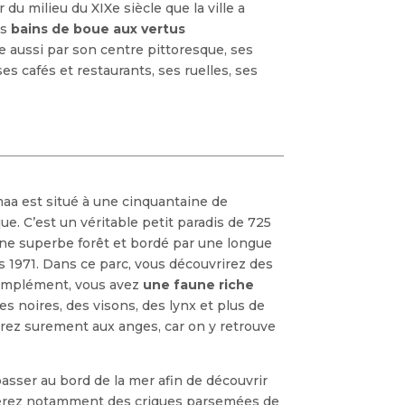
 du milieu du XIXe siècle que la ville a
es
bains de boue aux vertus
re aussi par son centre pittoresque, ses
es cafés et restaurants, ses ruelles, ses
emaa est situé à une cinquantaine de
que. C’est un véritable petit paradis de 725
une superbe forêt et bordé par une longue
s 1971. Dans ce parc, vous découvrirez des
 complément, vous avez
une faune riche
 noires, des visons, des lynx et plus de
erez surement aux anges, car on y retrouve
passer au bord de la mer afin de découvrir
uverez notamment des criques parsemées de