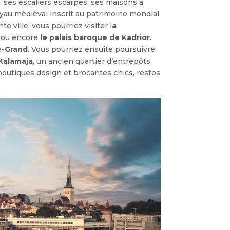
, ses escaliers escarpés, ses maisons à
joyau médiéval inscrit au patrimoine mondial
e ville, vous pourriez visiter l
a
 ou encore
le palais baroque de Kadrior
.
e-Grand
. Vous pourriez ensuite poursuivre
Kalamaja
, un ancien quartier d’entrepôts
e boutiques design et brocantes chics, restos