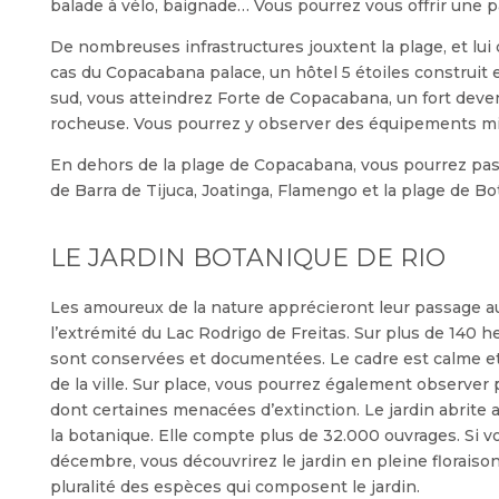
balade à vélo, baignade… Vous pourrez vous offrir une pa
De nombreuses infrastructures jouxtent la plage, et lui 
cas du Copacabana palace, un hôtel 5 étoiles construit 
sud, vous atteindrez Forte de Copacabana, un fort deve
rocheuse. Vous pourrez y observer des équipements mil
En dehors de la plage de Copacabana, vous pourrez pa
de Barra de Tijuca, Joatinga, Flamengo et la plage de Bo
LE JARDIN BOTANIQUE DE RIO
Les amoureux de la nature apprécieront leur passage au 
l’extrémité du Lac Rodrigo de Freitas. Sur plus de 140 h
sont conservées et documentées. Le cadre est calme et 
de la ville. Sur place, vous pourrez également observer
dont certaines menacées d’extinction. Le jardin abrite a
la botanique. Elle compte plus de 32.000 ouvrages. Si vo
décembre, vous découvrirez le jardin en pleine floraison
pluralité des espèces qui composent le jardin.